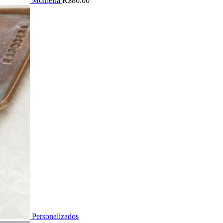
Molheira
R$
80.00
Personalizados